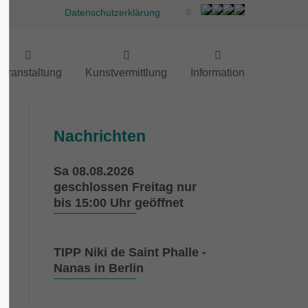
Datenschutzerklärung
eranstaltung
Kunstvermittlung
Information
Nachrichten
Sa 08.08.2026
geschlossen Freitag nur
bis 15:00 Uhr geöffnet
TIPP Niki de Saint Phalle -
Nanas in Berlin