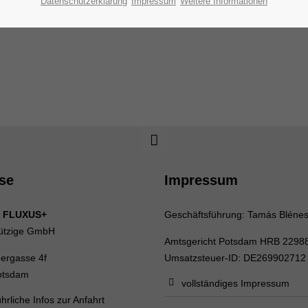
Datenschutzerklärung
Impressum
Weitere Informationen
se
Impressum
 FLUXUS+
Geschäftsführung: Tamás Bléne
ützige GmbH
Amtsgericht Potsdam HRB 2298
uergasse 4f
Umsatzsteuer-ID: DE269902712
otsdam
vollständiges Impressum
hrliche Infos zur Anfahrt