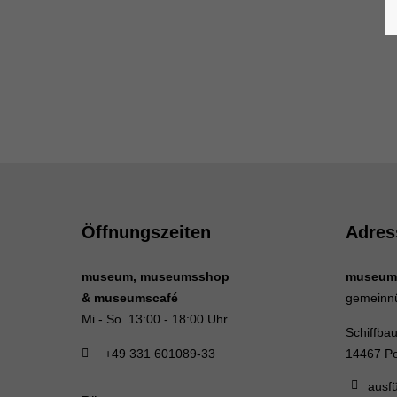
Öffnungszeiten
Adres
museum, museumsshop
museum
& museumscafé
gemeinn
Mi - So 13:00 - 18:00 Uhr
Schiffba
+49 331 601089-33
14467 P
ausfü