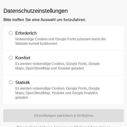
uxusplus.de
Datenschutzeinstellungen
Bitte treffen Sie eine Auswahl um fortzufahren
Sammlung
Ausstellung
V
Erforderlich
Notwendige Cookies und Google Fonts zulassen damit die
Website korrekt funktioniert
tehens des Vereins Künstlerinnen in Berliner öffnete am 01.
Komfort
andauer Zitadelle. Darunter sind drei Werke von Ann Noel zu
Es werden notwendige Cookies, Google Fonts, Google
Maps, OpenStreetMap und Youtube geladen
 zu sehen sein. Die britische Künstlerin ist ebenfalls im museum
Statistik
Es werden notwendige Cookies, Google Fonts, Google
woch bis Sonntag von 13:00 Uhr bis 18:00 Uhr.
Maps, OpenStreetMap, Youtube und Google Analytics
geladen