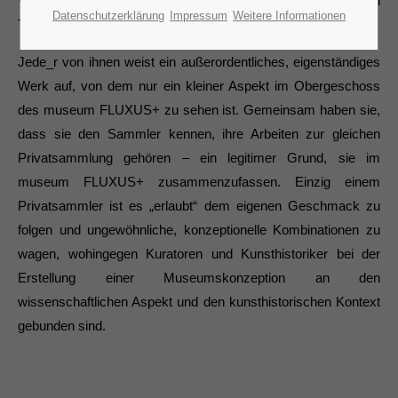
Video- und Multimediakunst und in den großen
Datenschutzerklärung
Impressum
Weitere Informationen
Themenbereichen der Malerei und Bildhauerei.
Jede_r von ihnen weist ein außerordentliches, eigenständiges
Werk auf, von dem nur ein kleiner Aspekt im Obergeschoss
des museum FLUXUS+ zu sehen ist. Gemeinsam haben sie,
dass sie den Sammler kennen, ihre Arbeiten zur gleichen
Privatsammlung gehören – ein legitimer Grund, sie im
museum FLUXUS+ zusammenzufassen. Einzig einem
Privatsammler ist es „erlaubt“ dem eigenen Geschmack zu
folgen und ungewöhnliche, konzeptionelle Kombinationen zu
wagen, wohingegen Kuratoren und Kunsthistoriker bei der
Erstellung einer Museumskonzeption an den
wissenschaftlichen Aspekt und den kunsthistorischen Kontext
gebunden sind.