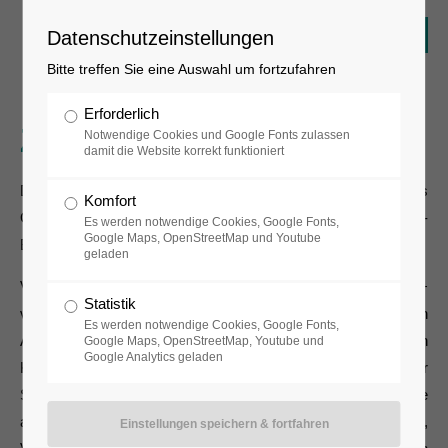
Datenschutzeinstellungen
Bitte treffen Sie eine Auswahl um fortzufahren
Erforderlich
Zeitgenössische Kunst
Notwendige Cookies und Google Fonts zulassen
damit die Website korrekt funktioniert
Das "Plus" im Namen museum FLUXUS+ steht als
Komfort
Öffnungsklausel für Arbeiten von Künstlern, die mit der Fluxus-
Es werden notwendige Cookies, Google Fonts,
Google Maps, OpenStreetMap und Youtube
Bewegung nichts oder nur wenig zu tun haben.
geladen
Vier in der Dauerausstellung des museum FLUXUS+
Statistik
vertretenen Künstler_innen stehen nur teilweise mit ihren
Es werden notwendige Cookies, Google Fonts,
Arbeiten in der Tradition der Fluxusbewegung. Einige hatten
Google Maps, OpenStreetMap, Youtube und
Google Analytics geladen
Kontakt zu Wolf Vostell, beispielsweise im Rahmen seiner
Sommerakademie in Malpartida de Caceres, Spanien oder sie
arbeiten in ähnlichen Genre wie Performances, Happenings,