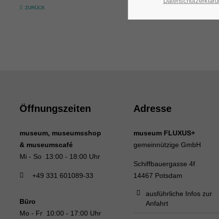
Datenschutzerkläru
ZURÜCK
Öffnungszeiten
Adresse
museum, museumsshop
museum FLUXUS+
& museumscafé
gemeinnützige GmbH
Mi - So 13:00 - 18:00 Uhr
Schiffbauergasse 4f
+49 331 601089-33
14467 Potsdam
ausführliche Infos zur
Büro
Anfahrt
Mo - Fr 10:00 - 17:00 Uhr