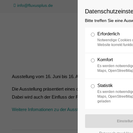
info@fluxusplus.de
Datenschutzeinste
Bitte treffen Sie eine Au
Sammlung
Erforderlich
Notwendige Cookies u
Website korrekt funkti
Komfort
Es werden notwendige
Maps, OpenStreetMap
Ausstellung vom 16. Juni bis 16. August in der Bundeskunsthal
Statistik
Die Ausstellung präsentiert eines der spannendsten Phänomene
Es werden notwendige
Dabei wird auch der Einfluss der Fluxus-Bewegung thematisier
Maps, OpenStreetMap,
geladen
Weitere Infomationen zu der Ausstellung finden sie hier.