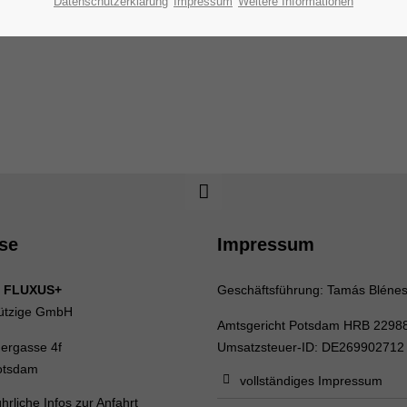
Datenschutzerklärung
Impressum
Weitere Informationen
se
Impressum
 FLUXUS+
Geschäftsführung: Tamás Bléne
ützige GmbH
Amtsgericht Potsdam HRB 2298
uergasse 4f
Umsatzsteuer-ID: DE269902712
otsdam
vollständiges Impressum
hrliche Infos zur Anfahrt