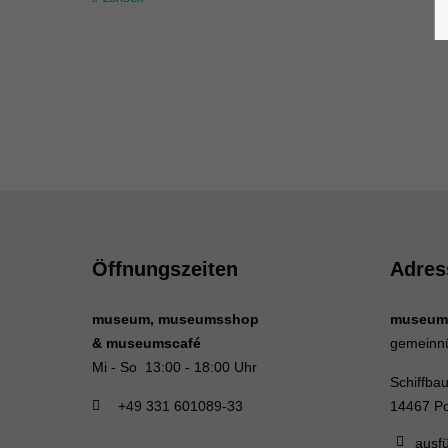
Öffnungszeiten
Adres
museum, museumsshop
museum
& museumscafé
gemeinn
Mi - So 13:00 - 18:00 Uhr
Schiffba
+49 331 601089-33
14467 P
ausfü