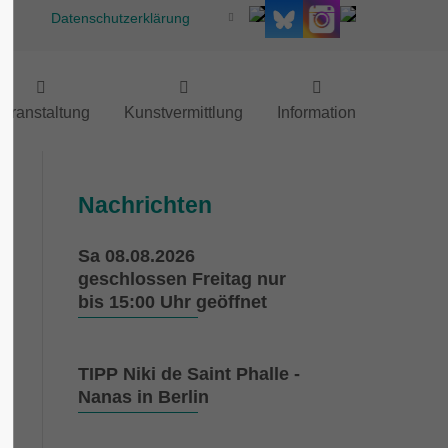
Datenschutzerklärung
eranstaltung
Kunstvermittlung
Information
Nachrichten
Sa 08.08.2026
geschlossen Freitag nur
bis 15:00 Uhr geöffnet
TIPP Niki de Saint Phalle -
Nanas in Berlin