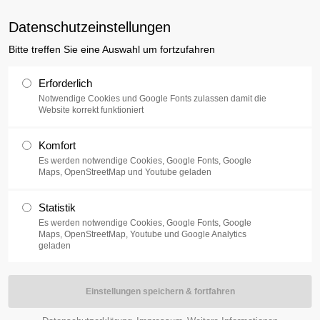
uxusplus.de
Datenschutzeinstellungen
Bitte treffen Sie eine Auswahl um fortzufahren
Sammlung
Ausstellung
V
Erforderlich
Notwendige Cookies und Google Fonts zulassen damit die
Website korrekt funktioniert
Komfort
Es werden notwendige Cookies, Google Fonts, Google
Maps, OpenStreetMap und Youtube geladen
bis zum 31. März 2018 Leinwandarbeiten von VALESKA ZABEL und
Statistik
Es werden notwendige Cookies, Google Fonts, Google
Maps, OpenStreetMap, Youtube und Google Analytics
geladen
ge
www.galerie-moench.de
.