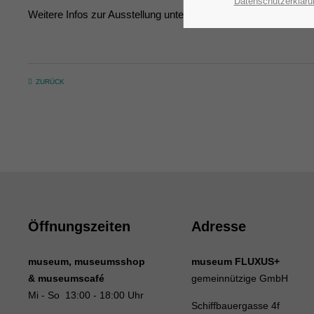
Datenschutzerkläru
Weitere Infos zur Ausstellung unter
http://www.blickachsen.de
ZURÜCK
Öffnungszeiten
Adresse
museum, museumsshop
museum FLUXUS+
& museumscafé
gemeinnützige GmbH
Mi - So 13:00 - 18:00 Uhr
Schiffbauergasse 4f