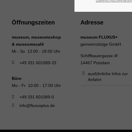
Datenschutzerklärun
Öffnungszeiten
Adresse
museum, museumsshop
museum FLUXUS+
& museumscafé
gemeinnützige GmbH
Mi - So 13:00 - 18:00 Uhr
Schiffbauergasse 4f
+49 331 601089-33
14467 Potsdam
ausführliche Infos zur
Büro
Anfahrt
Mo - Fr 10:00 - 17:00 Uhr
+49 331 601089-0
info@fluxusplus.de