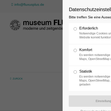
info@fluxusplus.de
Datenschutzeinstel
Bitte treffen Sie eine Ausw
Sammlung
Erforderlich
Notwendige Cookies un
Website korrekt funktion
Komfort
Es werden notwendige 
Maps, OpenStreetMap 
Statistik
Es werden notwendige 
ZURÜCK
Maps, OpenStreetMap, 
geladen