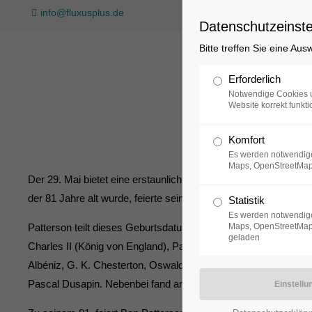
info@fluxusplus.de
Datenschutzeinste
Bitte treffen Sie eine Au
Sammlung
Erforderlich
Notwendige Cookies u
Website korrekt funkti
Komfort
Es werden notwendige
Maps, OpenStreetMap
Der 29. Mai bietet eine erstaunliche Ansammlung von Geburts
der 81 Jahre alt wurde, feierte seine Mitgeburtstagskinder in 
Statistik
Es werden notwendige
Patterson teilt dieses Geburtsdatum mit einer erstaunlichen 
Maps, OpenStreetMap,
geladen
Charles II (König von England), Patrick Henry (amerikanischer
Albéniz, G. K. Chesterton, Oswald Spengler, Erich Wolfgang 
Pascal Dusapin. Nebenbei fand am 29. Mai 1913 die skandalträc