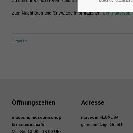
Zu seinem 81. feiert Ben Patterson seine Mitgeburtstagskinder
Datenschutzerkläru
zum Nachhören und für weitere Informationen:
Ben Patterson
ZURÜCK
Öffnungszeiten
Adresse
museum, museumsshop
museum FLUXUS+
& museumscafé
gemeinnützige GmbH
Mi - So 13:00 - 18:00 Uhr