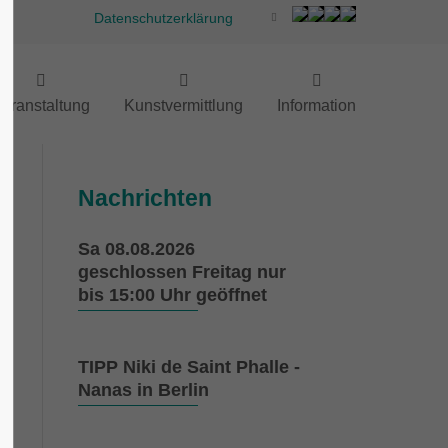
Datenschutzerklärung
eranstaltung
Kunstvermittlung
Information
Nachrichten
Sa 08.08.2026
geschlossen Freitag nur
bis 15:00 Uhr geöffnet
TIPP Niki de Saint Phalle -
Nanas in Berlin