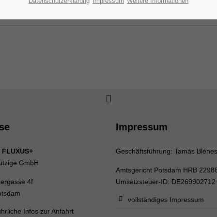
Datenschutzerklärung
Impressum
Weitere Informationen
se
Impressum
 FLUXUS+
Geschäftsführung: Tamás Bléne
ützige GmbH
Amtsgericht Potsdam HRB 2298
uergasse 4f
Umsatzsteuer-ID: DE269902712
otsdam
vollständiges Impressum
hrliche Infos zur Anfahrt