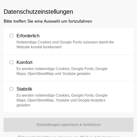
uxusplus.de
Datenschutzeinstellungen
Bitte treffen Sie eine Auswahl um fortzufahren
Sammlung
Ausstellung
V
Erforderlich
Notwendige Cookies und Google Fonts zulassen damit die
Website korrekt funktioniert
sdam ansässigen Künstlerin Jeanne Finsterbusch.
Komfort
Es werden notwendige Cookies, Google Fonts, Google
tudien- und Arbeitsaufenthalte in Frankreich und Spanien, bevor sie
Maps, OpenStreetMap und Youtube geladen
hlreichen Expositionen in Rotterdam lebt und arbeitet die Künstlerin
Statistik
 einige Ausstellungen, zuletzt im Mai 2014 im „Treffpunkt Freizeit” und
Es werden notwendige Cookies, Google Fonts, Google
 malerischen Aktivität gibt Jeanne Finsterbusch künstlerische Kurse
Maps, OpenStreetMap, Youtube und Google Analytics
geladen
r Kunstgenossen e.V.
en-Sets mit den Motiven der Werke erhältlich.