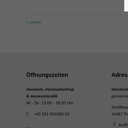
ZURÜCK
Öffnungszeiten
Adres
museum, museumsshop
museum
& museumscafé
gemeinn
Mi - So 13:00 - 18:00 Uhr
Schiffba
+49 331 601089-33
14467 P
ausfü