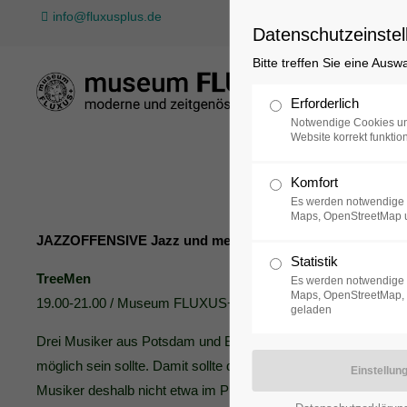
info@fluxusplus.de
Datenschutzeinstel
Bitte treffen Sie eine Ausw
Sammlung
Erforderlich
Notwendige Cookies un
Website korrekt funktion
Komfort
Es werden notwendige 
Maps, OpenStreetMap 
JAZZOFFENSIVE Jazz und mehr in der Schiffbauergasse
Statistik
TreeMen
Es werden notwendige 
Maps, OpenStreetMap, 
19.00-21.00 / Museum FLUXUS+
geladen
Drei Musiker aus Potsdam und Berlin hatten eine Idee. Sie woll
möglich sein sollte. Damit sollte das Publikum von der erste
Musiker deshalb nicht etwa im Probekeller zusammen, sondern