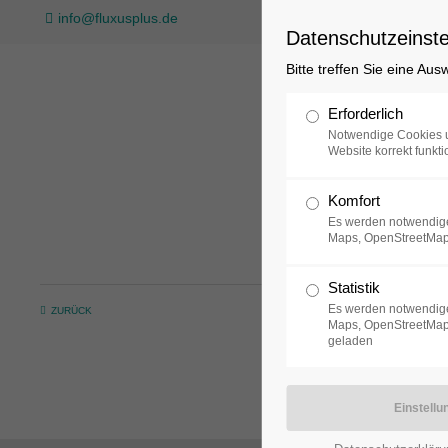
info@fluxusplus.de
Datenschutzeinste
Bitte treffen Sie eine Au
Sammlung
Erforderlich
Notwendige Cookies u
Website korrekt funkti
Komfort
Es werden notwendige
Maps, OpenStreetMap
Statistik
Es werden notwendige
ZURÜCK
Maps, OpenStreetMap,
geladen