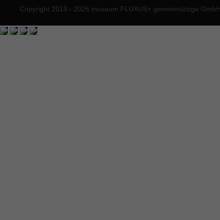
Copyright 2019 - 2026 museum FLUXUS+ gemeinnützige GmbH. 