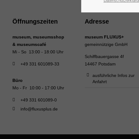
Datenschutzerkläru
Öffnungszeiten
Adresse
museum, museumsshop
museum FLUXUS+
& museumscafé
gemeinnützige GmbH
Mi - So 13:00 - 18:00 Uhr
Schiffbauergasse 4f
+49 331 601089-33
14467 Potsdam
ausführliche Infos zur
Büro
Anfahrt
Mo - Fr 10:00 - 17:00 Uhr
+49 331 601089-0
info@fluxusplus.de