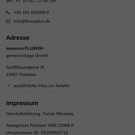
Mo - Fr 10:00 - 17:00 Uhr
+49 331 601089-0
info@fluxusplus.de
Adresse
museum FLUXUS+
gemeinnützige GmbH
Schiffbauergasse 4f
14467 Potsdam
ausführliche Infos zur Anfahrt
Impressum
Geschäftsführung: Tamás Blénessy
Amtsgericht Potsdam HRB 22988 P
Umsatzsteuer-ID: DE269902712