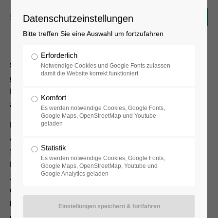
Datenschutzeinstellungen
Bitte treffen Sie eine Auswahl um fortzufahren
Erforderlich
Sonntag, 04. Oktober 2020 um 15 Uhr
- Um Anmeldung wird
Notwendige Cookies und Google Fonts zulassen
damit die Website korrekt funktioniert
gebeten.
Fluxus - historische Avantgarde der Nachkriegszeit – eine
Komfort
aktuelle Perspektive
Es werden notwendige Cookies, Google Fonts,
Google Maps, OpenStreetMap und Youtube
geladen
Die Nachkriegszeit war in Deutschland von
Aufbaubestrebungen und dem Blick in die Zukunft geprägt.
Statistik
Solange infolge des Wirtschaftswunders eine gewisse
Es werden notwendige Cookies, Google Fonts,
Normalität Einzug hielt und der Glaube an eine glückliche
Google Maps, OpenStreetMap, Youtube und
Google Analytics geladen
Zukunft überwog, waren die Künstler_innen leicht in einer
Opposition, indem sie den Finger in gesellschaftliche Wunden
legten. Vor diesem Hintergrund formierte sich in Deutschland
die Fluxus-Bewegung. Doch ist eine solche Kunstrichtung in