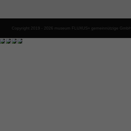
Copyright 2019 - 2026 museum FLUXUS+ gemeinnützige GmbH. 