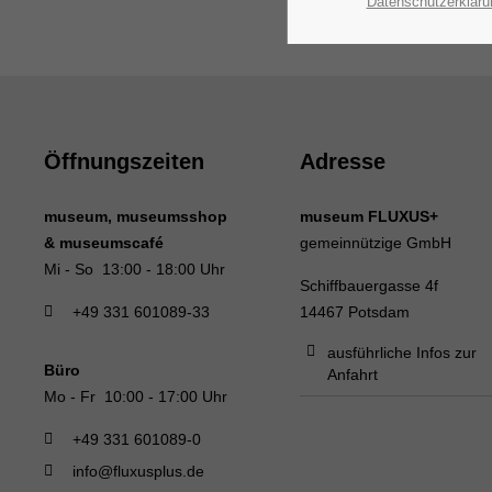
Datenschutzerkläru
Öffnungszeiten
Adresse
museum, museumsshop
museum FLUXUS+
& museumscafé
gemeinnützige GmbH
Mi - So 13:00 - 18:00 Uhr
Schiffbauergasse 4f
+49 331 601089-33
14467 Potsdam
ausführliche Infos zur
Büro
Anfahrt
Mo - Fr 10:00 - 17:00 Uhr
+49 331 601089-0
info@fluxusplus.de