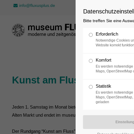
info@fluxusplus.de
Datenschutzeinstel
Bitte treffen Sie eine Ausw
Sammlung
Erforderlich
Notwendige Cookies un
Website korrekt funktion
Komfort
Es werden notwendige 
Maps, OpenStreetMap 
Kunst am Fluss
05.09.
Statistik
Es werden notwendige 
Maps, OpenStreetMap, 
geladen
Jeden 1. Samstag im Monat bieten wir den Rundgang “Kunst am
Alten Markt und endet im museum FLUXUS+.
Der Rundgang “Kunst am Fluss” ist eine Initiative von fünf 