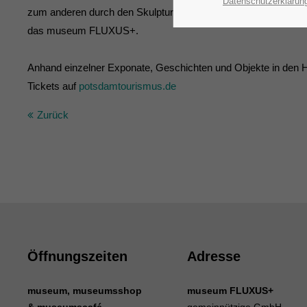
Datenschutzerklärun
zum anderen durch den Skulpturenpfad „Walk of Modern Art
das
museum FLUXUS+.
Anhand einzelner Exponate, Geschichten und Objekte in den Hä
Tickets auf
potsdamtourismus.de
Zurück
Öffnungszeiten
Adresse
museum, museumsshop
museum FLUXUS+
& museumscafé
gemeinnützige GmbH