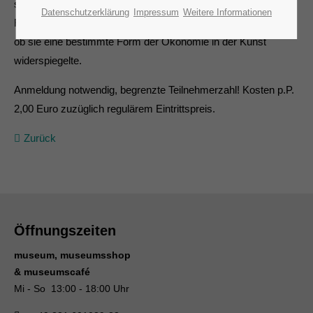
stellt sich die Frage, inwieweit der Aspekt der Reduktion eine
Datenschutzerklärung
Impressum
Weitere Informationen
Rolle für die Künstler_innen der Fluxus-Bewegung spielte und
ob sie eine bestimmte Form der Ökonomie in der Kunst
widerspiegelte.
Anmeldung notwendig, begrenzte Teilnehmerzahl! Kosten p.P.
2,00 Euro zuzüglich regulärem Eintrittspreis.
Zurück
Öffnungszeiten
museum, museumsshop
& museumscafé
Mi - So 13:00 - 18:00 Uhr