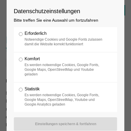
Datenschutzeinstellungen
Bitte treffen Sie eine Auswahl um fortzufahren
Erforderlich
Führung: Alles, was ich
Notwendige Cookies und Google Fonts zulassen
damit die Website korrekt funktioniert
tragen kann!
Komfort
05.09.2020, 14:00–15:00
Es werden notwendige Cookies, Google Fonts,
Google Maps, OpenStreetMap und Youtube
geladen
Die Abkehr vom klassischen Kunstwerk im Fluxus.
Statistik
Marcel Duchamp gilt als einer der zentralen Einflüsse auf die
Es werden notwendige Cookies, Google Fonts,
Google Maps, OpenStreetMap, Youtube und
Fluxus-Bewegung. Seine Abkehr vom handwerklich
Google Analytics geladen
meisterhaften Werk durch die so genannten „ready-mades“
deutete man als Verweis auf den intellektuellen Anteil der
Kunst. Durch die Einfachheit und Vergänglichkeit der Mittel