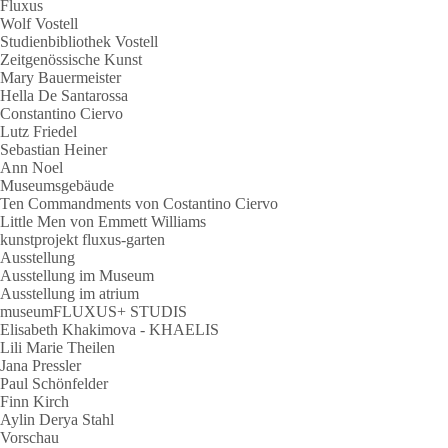
Fluxus
Wolf Vostell
Studienbibliothek Vostell
Zeitgenössische Kunst
Mary Bauermeister
Hella De Santarossa
Constantino Ciervo
Lutz Friedel
Sebastian Heiner
Ann Noel
Museumsgebäude
Ten Commandments von Costantino Ciervo
Little Men von Emmett Williams
kunstprojekt fluxus-garten
Ausstellung
Ausstellung im Museum
Ausstellung im atrium
museumFLUXUS+ STUDIS
Elisabeth Khakimova - KHAELIS
Lili Marie Theilen
Jana Pressler
Paul Schönfelder
Finn Kirch
Aylin Derya Stahl
Vorschau