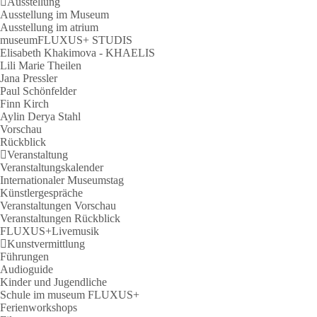
Ausstellung
Ausstellung im Museum
Ausstellung im atrium
museumFLUXUS+ STUDIS
Elisabeth Khakimova - KHAELIS
Lili Marie Theilen
Jana Pressler
Paul Schönfelder
Finn Kirch
Aylin Derya Stahl
Vorschau
Rückblick
Veranstaltung
Veranstaltungskalender
Internationaler Museumstag
Künstlergespräche
Veranstaltungen Vorschau
Veranstaltungen Rückblick
FLUXUS+Livemusik
Kunstvermittlung
Führungen
Audioguide
Kinder und Jugendliche
Schule im museum FLUXUS+
Ferienworkshops