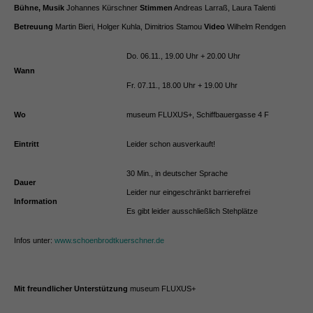
Bühne, Musik
Johannes Kürschner
Stimmen
Andreas Larraß, Laura Talenti
Betreuung
Martin Bieri, Holger Kuhla, Dimitrios Stamou
Video
Wilhelm Rendgen
Do. 06.11., 19.00 Uhr + 20.00 Uhr
Wann
Fr. 07.11., 18.00 Uhr + 19.00 Uhr
Wo
museum FLUXUS+, Schiffbauergasse 4 F
Eintritt
Leider schon ausverkauft!
30 Min., in deutscher Sprache
Dauer
Leider nur eingeschränkt barrierefrei
Information
Es gibt leider ausschließlich Stehplätze
Infos unter:
www.schoenbrodtkuerschner.de
Mit freundlicher Unterstützung
museum FLUXUS+