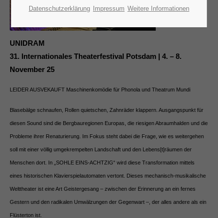
Datenschutzerklärung
Impressum
Weitere Informationen
UNIDRAM
31. Internationales Theaterfestival Potsdam | 4. – 8.
November 25
LEIDER AUSVEKAUFT Maschinenkomödie für Phonola und Theatrum Mundi
Blasebälge schnaufen, Rollen quietschen, Zahnräder klappern. Ausgangspunkt für
diesen Sound sind die Bergbauregionen Europas, die riesigen Abraumhalden und die
Probleme ihrer Renaturierung. Im Fokus steht dabei die Frage, wie es weitergehen
soll mit einer völlig umgekrempelten Landschaft und den Lebens[t]räumen der
Menschen dort. In „SOHLE EINS-ACHTZIG“ wird diese Transformation mittels
eines historischen Klavierspielautomaten vertont. Dieses mechanisch-musikalische
Welttheater ist eine Art Geistergesang – zwischen der Erinnerung an ein fernes
Gestern und den radikalen Umwälzungen der Gegenwart –, der alles andere als ein
Flüsterton ist.