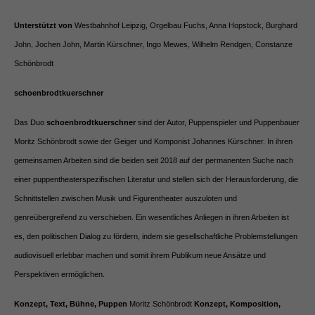
Unterstützt von
Westbahnhof Leipzig, Orgelbau Fuchs, Anna Hopstock, Burghard
John, Jochen John, Martin Kürschner, Ingo Mewes, Wilhelm Rendgen, Constanze
Schönbrodt
schoenbrodtkuerschner
Das Duo
schoenbrodtkuerschner
sind der Autor, Puppenspieler und Puppenbauer
Moritz Schönbrodt sowie der Geiger und Komponist Johannes Kürschner. In ihren
gemeinsamen Arbeiten sind die beiden seit 2018 auf der permanenten Suche nach
einer puppentheaterspezifischen Literatur und stellen sich der Herausforderung, die
Schnittstellen zwischen Musik und Figurentheater auszuloten und
genreübergreifend zu verschieben. Ein wesentliches Anliegen in ihren Arbeiten ist
es, den politischen Dialog zu fördern, indem sie gesellschaftliche Problemstellungen
audiovisuell erlebbar machen und somit ihrem Publikum neue Ansätze und
Perspektiven ermöglichen.
Konzept, Text, Bühne, Puppen
Moritz Schönbrodt
Konzept, Komposition,