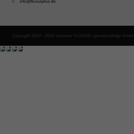
info@fluxusplus.de
Copyright 2019 - 2026 museum FLUXUS+ gemeinnützige GmbH. 