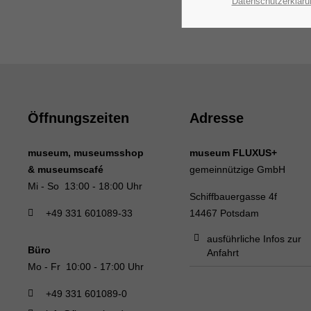
Datenschutzerkläru
Öffnungszeiten
Adresse
museum, museumsshop
museum FLUXUS+
& museumscafé
gemeinnützige GmbH
Mi - So 13:00 - 18:00 Uhr
Schiffbauergasse 4f
+49 331 601089-33
14467 Potsdam
ausführliche Infos zur
Büro
Anfahrt
Mo - Fr 10:00 - 17:00 Uhr
+49 331 601089-0