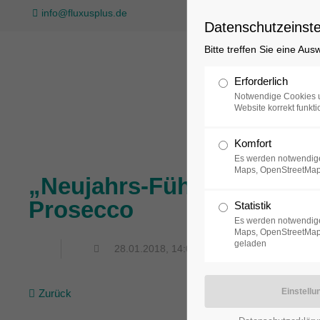
info@fluxusplus.de
Datenschutzeinste
Bitte treffen Sie eine Au
Sammlung
Erforderlich
Notwendige Cookies u
Website korrekt funkti
Komfort
Es werden notwendige
Maps, OpenStreetMap
„Neujahrs-Führung“ durch
Prosecco
Statistik
Es werden notwendige
Maps, OpenStreetMap,
geladen
28.01.2018, 14:00
Zurück