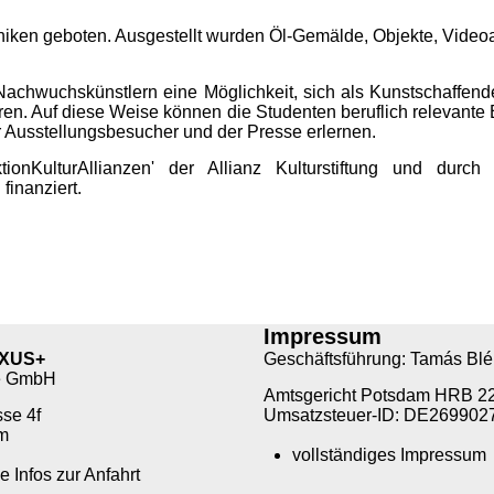
niken geboten. Ausgestellt wurden Öl-Gemälde, Objekte, Video
 Nachwuchskünstlern eine Möglichkeit, sich als Kunstschaffen
ieren. Auf diese Weise können die Studenten beruflich relevante
 Ausstellungsbesucher und der Presse erlernen.
KulturAllianzen' der Allianz Kulturstiftung und durch 
finanziert.
Impressum
XUS+
Geschäftsführung: Tamás Bl
e GmbH
Amtsgericht Potsdam HRB 2
se 4f
Umsatzsteuer-ID: DE269902
m
vollständiges Impressum
e Infos zur Anfahrt