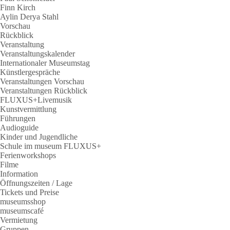
Finn Kirch
Aylin Derya Stahl
Vorschau
Rückblick
Veranstaltung
Veranstaltungskalender
Internationaler Museumstag
Künstlergespräche
Veranstaltungen Vorschau
Veranstaltungen Rückblick
FLUXUS+Livemusik
Kunstvermittlung
Führungen
Audioguide
Kinder und Jugendliche
Schule im museum FLUXUS+
Ferienworkshops
Filme
Information
Öffnungszeiten / Lage
Tickets und Preise
museumsshop
museumscafé
Vermietung
Gruppen