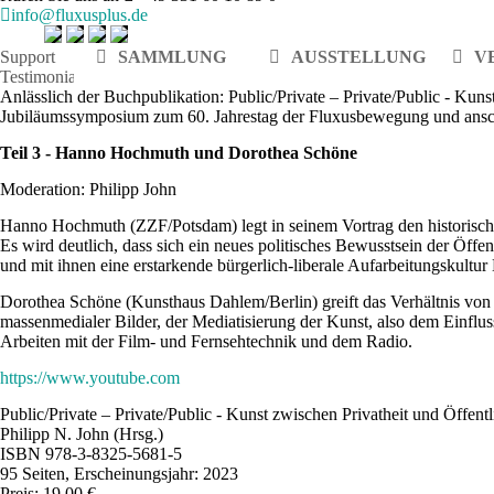
info@fluxusplus.de
Support
SAMMLUNG
AUSSTELLUNG
V
Testimonials
Anlässlich der Buchpublikation: Public/Private – Private/Public - Kuns
Jubiläumssymposium zum 60. Jahrestag der Fluxusbewegung und ans
Teil 3 -
Hanno Hochmuth und Dorothea Schöne
Moderation: Philipp
John
Hanno Hochmuth (ZZF/Potsdam) legt in seinem Vortrag den historische
Es wird deutlich, dass sich ein neues politisches Bewusstsein der Öff
und mit ihnen eine erstarkende bürgerlich-liberale Aufarbeitungskultur
Dorothea Schöne (Kunsthaus Dahlem/Berlin) greift das Verhältnis von 
massenmedialer Bilder, der Mediatisierung der Kunst, also dem Einfluss 
Arbeiten mit der Film- und Fernsehtechnik und dem Radio.
https://www.youtube.com
Public/Private – Private/Public - Kunst zwischen Privatheit und Öffentl
Philipp N. John (Hrsg.)
ISBN 978-3-8325-5681-5
95 Seiten, Erscheinungsjahr: 2023
Preis: 19.00 €