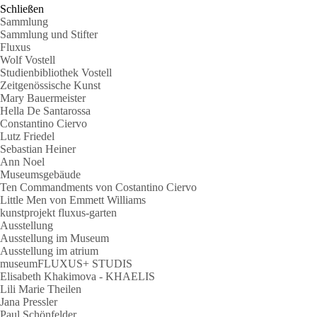
Schließen
Sammlung
Sammlung und Stifter
Fluxus
Wolf Vostell
Studienbibliothek Vostell
Zeitgenössische Kunst
Mary Bauermeister
Hella De Santarossa
Constantino Ciervo
Lutz Friedel
Sebastian Heiner
Ann Noel
Museumsgebäude
Ten Commandments von Costantino Ciervo
Little Men von Emmett Williams
kunstprojekt fluxus-garten
Ausstellung
Ausstellung im Museum
Ausstellung im atrium
museumFLUXUS+ STUDIS
Elisabeth Khakimova - KHAELIS
Lili Marie Theilen
Jana Pressler
Paul Schönfelder