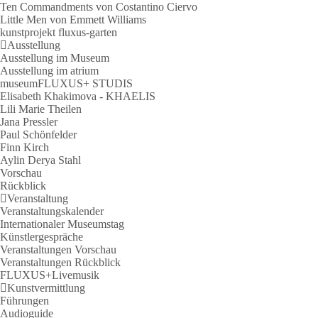
Ten Commandments von Costantino Ciervo
Little Men von Emmett Williams
kunstprojekt fluxus-garten
Ausstellung
Ausstellung im Museum
Ausstellung im atrium
museumFLUXUS+ STUDIS
Elisabeth Khakimova - KHAELIS
Lili Marie Theilen
Jana Pressler
Paul Schönfelder
Finn Kirch
Aylin Derya Stahl
Vorschau
Rückblick
Veranstaltung
Veranstaltungskalender
Internationaler Museumstag
Künstlergespräche
Veranstaltungen Vorschau
Veranstaltungen Rückblick
FLUXUS+Livemusik
Kunstvermittlung
Führungen
Audioguide