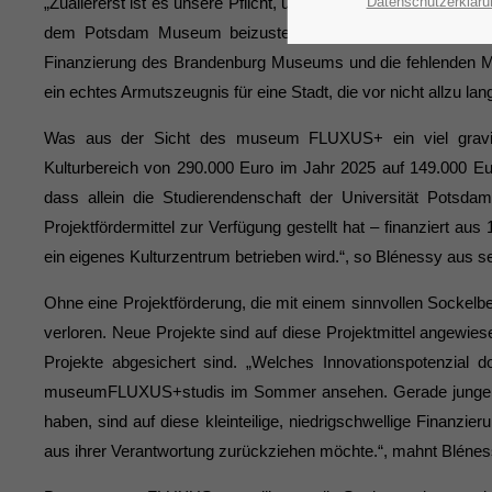
„Zuallererst ist es unsere Pflicht, unseren Kolleginnen und
Datenschutzerkläru
dem Potsdam Museum beizustehen: Der von der Fraktion 
Finanzierung des Brandenburg Museums und die fehlenden Mi
ein echtes Armutszeugnis für eine Stadt, die vor nicht allzu la
Was aus der Sicht des museum FLUXUS+ ein viel gravieren
Kulturbereich von 290.000 Euro im Jahr 2025 auf 149.000 Eur
dass allein die Studierendenschaft der Universität Potsda
Projektfördermittel zur Verfügung gestellt hat – finanziert 
ein eigenes Kulturzentrum betrieben wird.“, so Blénessy aus se
Ohne eine Projektförderung, die mit einem sinnvollen Sockelbet
verloren. Neue Projekte sind auf diese Projektmittel angewiesen
Projekte abgesichert sind. „Welches Innovationspotenzial d
museumFLUXUS+studis im Sommer ansehen. Gerade junge Küns
haben, sind auf diese kleinteilige, niedrigschwellige Finanzi
aus ihrer Verantwortung zurückziehen möchte.“, mahnt Blénes