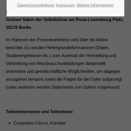
Datenschutzerklärung
Impressum
Weitere Informationen
Montag, den 1. August 2016 um 11 Uhr im
Grünen Salon der Volksbühne am Rosa-Luxemburg-Platz,
10178 Berlin
Im Rahmen der Pressekonferenz wird über die Aktion
berichtet. Es werden Hintergrundinformationen (Daten,
Studienergebnisse etc.) zum Ausmaß der Herstellung und
Verbreitung von Missbrauchsabbildungen dargestellt,
präventive und gesellschaftliche Möglichkeiten, um dagegen
anzugehen benannt sowie die Folgen für die Opfer aufgezeigt
(unter anderem werden Statements von Opfern vorgelesen).
Teilnehmerinnen und Teilnehmer:
Costantino Ciervo, Künstler