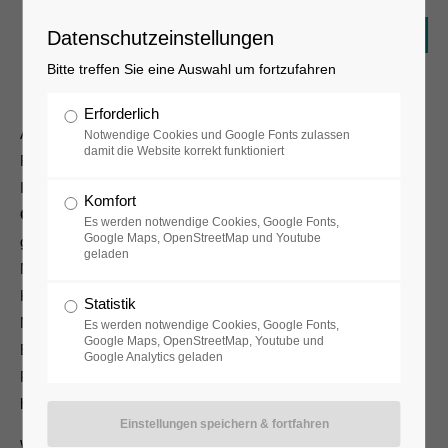
Datenschutzeinstellungen
Bitte treffen Sie eine Auswahl um fortzufahren
Erforderlich
Am 1. August 2016 beginnt im Pavillon der Volksbühne am
Notwendige Cookies und Google Fonts zulassen
damit die Website korrekt funktioniert
Rosa-Luxemburg-Platz, 10178 Berlin, die
Installation
„Readywaste“
des
Berliner Künstlers
Komfort
Costantino Ciervo
. Bis zum 25. August 2016 soll auf das
Es werden notwendige Cookies, Google Fonts,
Google Maps, OpenStreetMap und Youtube
gewaltige Ausmaß der Herstellung und Verbreitung von
geladen
Missbrauchsabbildungen von Kindern (sogenannte
Kinderpornographie), auf die gesellschaftlichen und politischen
Statistik
Möglichkeiten zur Verhinderung der Herstellung sowie auf die
Es werden notwendige Cookies, Google Fonts,
Google Maps, OpenStreetMap, Youtube und
Erfolge des Präventionsnetzwerks „Kein Täter werden“ in der
Google Analytics geladen
Prävention der Nutzung von Missbrauchsabbildungen
hingewiesen werden.
Wir laden Sie herzlich zur Pressekonferenz ein, am: