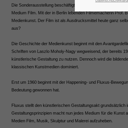
Datenschutzerkläru
Die Sonderausstellung beschäftigte sich mit einem ausgewähl
Medium Film. Mit der in Berlin lebenden Filmemacherin Prof.
Medienkunst. Der Film ist als Ausdrucksmittel heute ganz se
aus?
Die Geschichte der Medienkunst beginnt mit den Avantgardefilm
Schriften von Laszlo Moholy-Nagy wegweisend, der bereits 1925 
künstlerische Gestaltung zu nutzen. Dennoch wird die bildend
klassischen Kunstmedien dominiert.
Erst um 1960 beginnt mit der Happening- und Fluxus-Bewegun
Bedeutung gewonnen hat.
Fluxus stellt den künstlerischen Gestaltungsakt grundsätzlich 
Gestaltungsprinzipien macht nun jedes Medium für die Kunst a
Medien Film, Musik, Skulptur und Malerei aufzuheben.