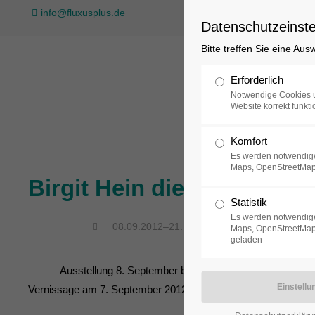
info@fluxusplus.de
Datenschutzeinste
Bitte treffen Sie eine Au
Sammlung
Erforderlich
Notwendige Cookies u
Website korrekt funkti
Komfort
Es werden notwendige
Maps, OpenStreetMap
Birgit Hein die Anfänge d
Statistik
Es werden notwendige
08.09.2012–21.10.2012
Maps, OpenStreetMap,
geladen
Ausstellung 8. September bis 21. Oktober 2012
Vernissage am 7. September 2012