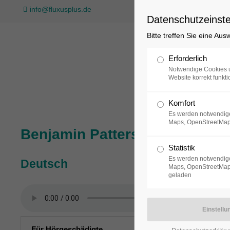
info@fluxusplus.de
Datenschutzeinste
Bitte treffen Sie eine Au
Sammlung
Erforderlich
Notwendige Cookies u
Website korrekt funkti
Komfort
Es werden notwendige
Maps, OpenStreetMap
Benjamin Patterson, Blame it 
Statistik
Es werden notwendige
Deutsch
Maps, OpenStreetMap,
geladen
Für Hörgeschädigte