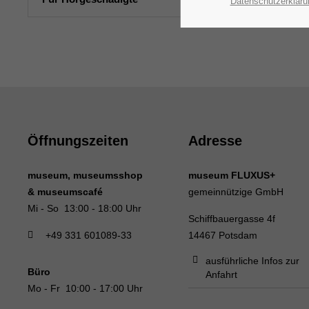
Datenschutzerkläru
Öffnungszeiten
Adresse
museum, museumsshop
museum FLUXUS+
& museumscafé
gemeinnützige GmbH
Mi - So 13:00 - 18:00 Uhr
Schiffbauergasse 4f
+49 331 601089-33
14467 Potsdam
ausführliche Infos zur
Büro
Anfahrt
Mo - Fr 10:00 - 17:00 Uhr