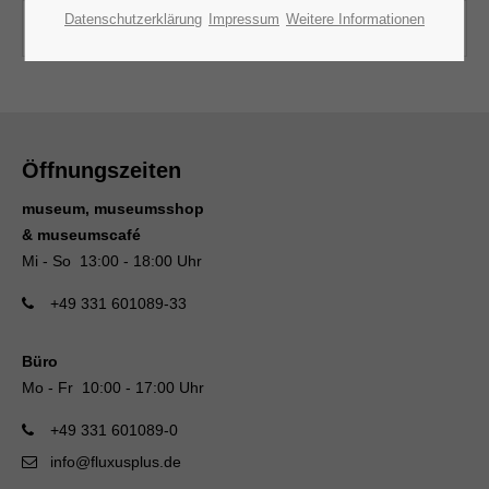
Datenschutzerklärung
Impressum
Weitere Informationen
For the hearing impaired
Öffnungszeiten
museum, museumsshop
& museumscafé
Mi - So 13:00 - 18:00 Uhr
+49 331 601089-33
Büro
Mo - Fr 10:00 - 17:00 Uhr
+49 331 601089-0
info@fluxusplus.de